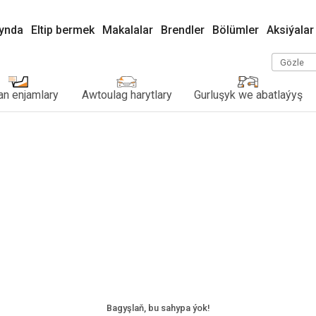
kynda
Eltip bermek
Makalalar
Brendler
Bölümler
Aksiýalar
Gözle
n enjamlary
Awtoulag harytlary
Gurluşyk we abatlaýyş
Bagyşlaň, bu sahypa ýok!