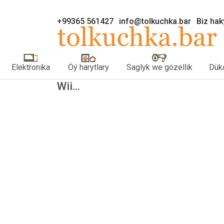
+99365 561427
info@tolkuchka.bar
Biz ha
Elektronika
Öý harytlary
Saglyk we gözellik
Düka
Wii...