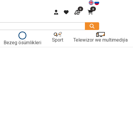
0
0
Sport
Telewizor we multimediýa
Bezeg ösümlikleri