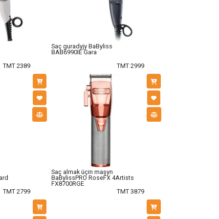
Saç guradyjy BaByliss
BAB6990IE Gara
TMT 2389
TMT 2999
Saç almak üçin maşyn
ard
BaBylissPRO RoseFX 4Artists
FX8700RGE
TMT 2799
TMT 3879