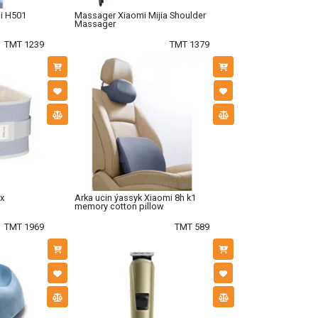
Mi H501
Massager Xiaomi Mijia Shoulder
Massager
TMT 1239
TMT 1379
x
Arka ucin ýassyk Xiaomi 8h k1
memory cotton pillow
TMT 1969
TMT 589