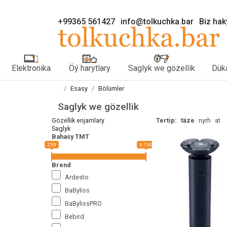
+99365 561427
info@tolkuchka.bar
Biz ha
Elektronika
Öý harytlary
Saglyk we gözellik
Düka
Esasy
Bölümler
Saglyk we gözellik
Gözellik enjamlary
Tertip:
täze
nyrh
at
Saglyk
Bahasy TMT
259
9 749
Brend
Ardesto
BaByliss
BaBylissPRO
Bebird