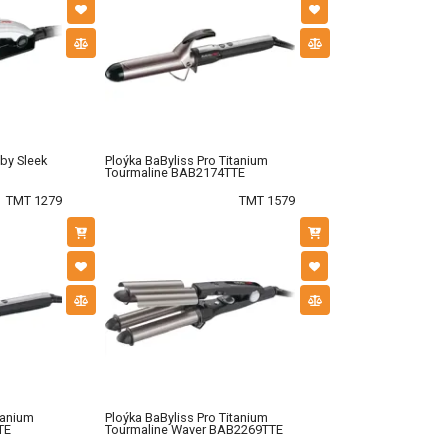
aby Sleek
Ploýka BaByliss Pro Titanium
Tourmaline BAB2174TTE
TMT 1279
TMT 1579
tanium
Ploýka BaByliss Pro Titanium
TE
Tourmaline Waver BAB2269TTE