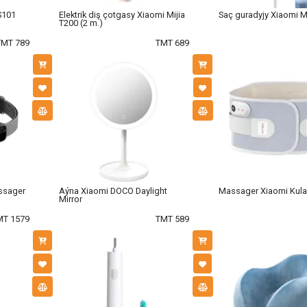
 S101
Elektrik diş çotgasy Xiaomi Mijia
Saç guradyjy Xiaomi 
T200 (2 m.)
TMT 789
TMT 689
ssager
Aýna Xiaomi DOCO Daylight
Massager Xiaomi Kula
Mirror
MT 1579
TMT 589