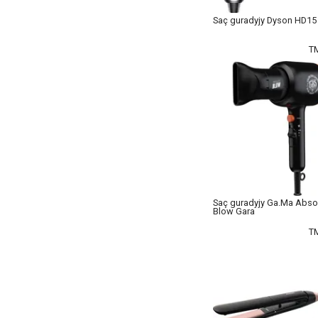
Saç guradyjy Dyson HD15
T
Saç guradyjy Ga.Ma Abso
Blow Gara
T