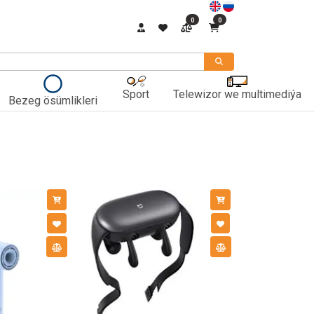
0
0
Sport
Telewizor we multimediýa
Bezeg ösümlikleri