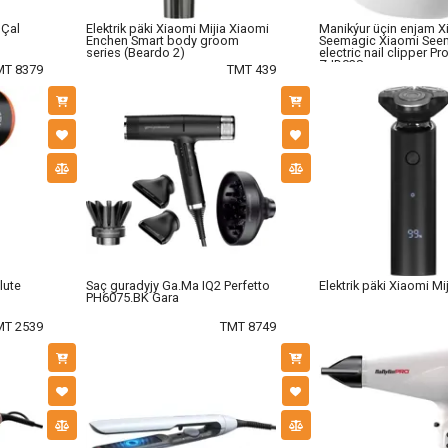
 Çal
Elektrik päki Xiaomi Mijia Xiaomi
Manikýur üçin enjam X
Enchen Smart body groom
Seemagic Xiaomi See
series (Beardo 2)
electric nail clipper P
ZJD03S
MT 8379
TMT 439
lute
Saç guradyjy Ga.Ma IQ2 Perfetto
Elektrik päki Xiaomi Mi
PH6075.BK Gara
MT 2539
TMT 8749