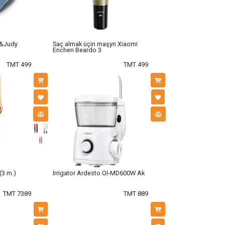
n&Judy
Saç almak üçin maşyn Xiaomi
Enchen Beardo 3
TMT 499
TMT 499
(3 m.)
Irrigator Ardesto OI-MD600W Ak
TMT 7389
TMT 889