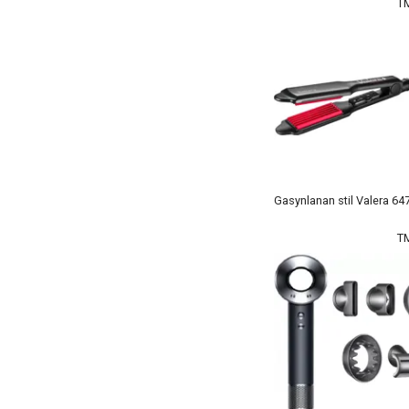
T
Gasynlanan stil Valera 64
T