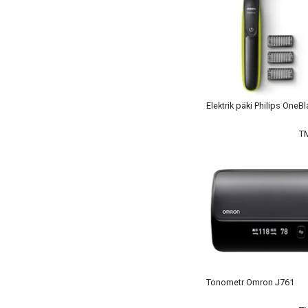
Elektrik päki Philips OneB
T
Tonometr Omron J761