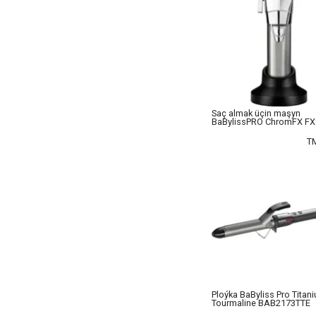
Saç almak üçin maşyn
BaBylissPRO ChromFX F
T
Ploýka BaByliss Pro Titan
Tourmaline BAB2173TTE