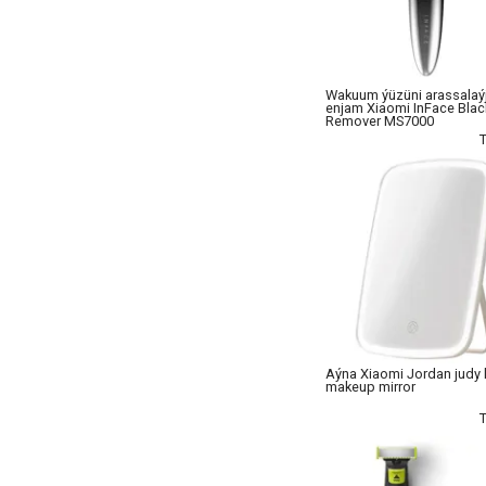
Wakuum ýüzüni arassalaý
enjam Xiaomi InFace Bla
Remover MS7000
Aýna Xiaomi Jordan judy 
makeup mirror