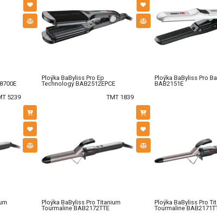
Ploýka BaByliss Pro Ep
Ploýka BaByliss Pro B
X8700E
Technology BAB2512EPCE
BAB2151E
MT 5239
TMT 1839
ium
Ploýka BaByliss Pro Titanium
Ploýka BaByliss Pro Ti
Tourmaline BAB2172TTE
Tourmaline BAB2171T