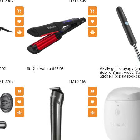
MT 2369
TMT 3549
7.02
Staýler Valera 647.03
Akylly gulak taýagy (
Bebird Smart Visual S
Stick R1 (с камерой) (
MT 2269
TMT 2169