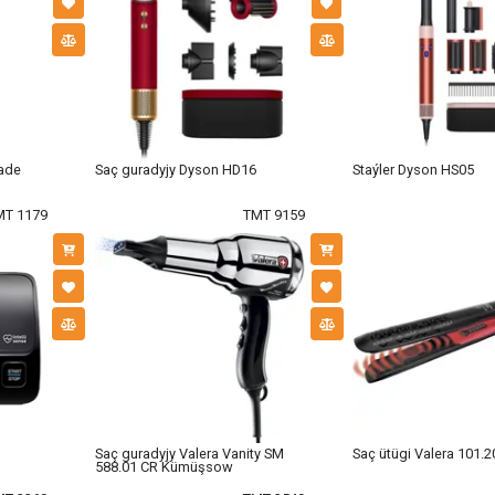
lade
Saç guradyjy Dyson HD16
Staýler Dyson HS05
MT 1179
TMT 9159
Saç guradyjy Valera Vanity SM
Saç ütügi Valera 101.2
588.01 CR Kümüşsow