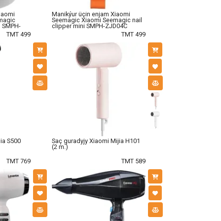
iaomi
Manikýur üçin enjam Xiaomi
magic
Seemagic Xiaomi Seemagic nail
ro SMPH-
clipper mini SMPH-ZJD04C
TMT 499
TMT 499
jia S500
Saç guradyjy Xiaomi Mijia H101
(2 m.)
TMT 769
TMT 589