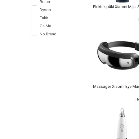
Braun
Elektrik päki Xiaomi Mijia
Dyson
Fakir
Ga.Ma
No Brand
Omron
Panasonic
Philips
Polaris
Tefal
Valera
Massager Xiaomi Eye Ma
Xiaomi
T