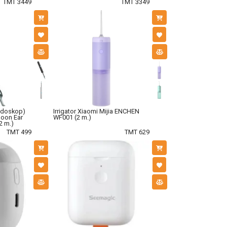
TMT 3449
TMT 3349
endoskop)
Irrigator Xiaomi Mijia ENCHEN
poon Ear
WF001 (2 m.)
2 m.)
TMT 499
TMT 629