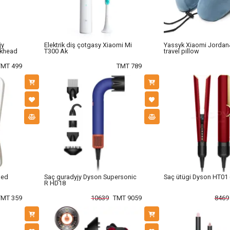
jy
Elektrik diş çotgasy Xiaomi Mi
Yassyk Xiaomi Jorda
ckhead
T300 Ak
travel pillow
TMT 499
TMT 789
led
Saç guradyjy Dyson Supersonic
Saç ütügi Dyson HT01 
R HD18
TMT 359
10639
TMT 9059
8469