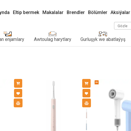
kynda
Eltip bermek
Makalalar
Brendler
Bölümler
Aksiýalar
Gözle
n enjamlary
Awtoulag harytlary
Gurluşyk we abatlaýyş