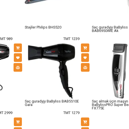
Staýler Philips BHS520
Saç guradyjy BaByliss
BAB6950WIE Ak
TMT 989
TMT 1239
Saç guradyjy BaByliss BAB5510E
Saç almak üçin maşyn
Gara
BaBylissPRO Super Be
FX775E
MT 2999
TMT 1279