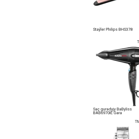
Staýler Philips BHS378
Saç guradyjy BaByliss
BAB6970IE Gara
T