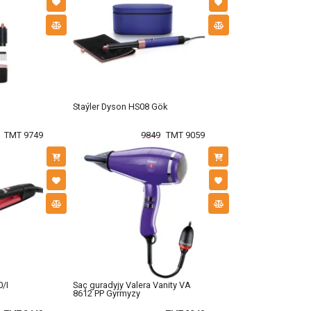
Staýler Dyson HS08 Gök
TMT 9749
9849
TMT 9059
0/I
Saç guradyjy Valera Vanity VA
8612 PP Gyrmyzy