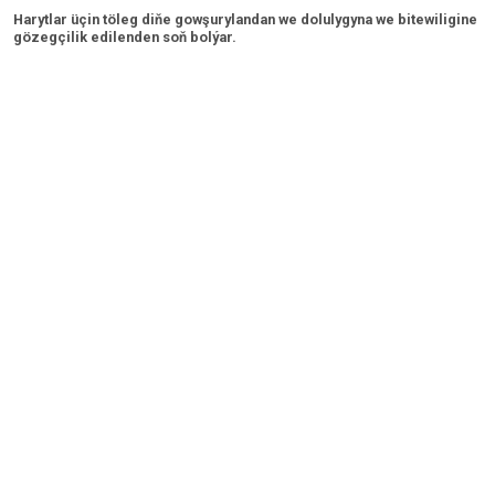
Harytlar üçin töleg diňe gowşurylandan we dolulygyna we bitewiligine
gözegçilik edilenden soň bolýar.