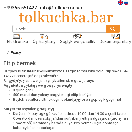
+99365 561427
info@tolkuchka.bar
Gözle
Elektronika
Öý harytlary
Saglyk we gözellik
Dükan enjamlary
Esasy
Eltip bermek
Sargydy biziň internet-dükanymyzda sargyt formasyny doldurup ya-da
56-
14-27
nomere jaň edip bilersiňiz.
Sargydyňyzy çalt we çalasynlyk bilen size gowşurarys.
Aşgabatda çykdajy we gowşuryş wagty
3 güne çenli
500 manatdan ýokary sargyt mugt eltip berilýär
Beýleki sebitlere eltmek üçin dolandyryjy bilen gepleşik geçirmeli
Kurýer tarapyndan gowşuryş
Kurýerimiz buýrugy görkezilen adrese 10:00-dan 19:00-a çenli iberer.
Operatordan deslapky jaňdan soň, iberiji eltiş salgysynda (takmynan
1 sagat öň) ugramagy barada duýduryş bermek üçin goşmaça
habarçy bilen habarlaşar.