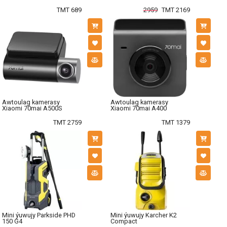
TMT 689
2959
TMT 2169
Awtoulag kamerasy
Awtoulag kamerasy
Xiaomi 70mai A500S
Xiaomi 70mai A400
TMT 2759
TMT 1379
Mini ýuwujy Parkside PHD
Mini ýuwujy Karcher K2
150 G4
Compact