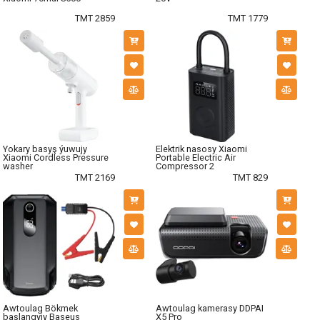
TMT 2859
TMT 1779
Yokary basyş ýuwujy
Elektrik nasosy Xiaomi
Xiaomi Cordless Pressure
Portable Electric Air
washer
Compressor 2
TMT 2169
TMT 829
Awtoulag Bökmek
Awtoulag kamerasy DDPAI
başlangyjy Baseus
X5 Pro