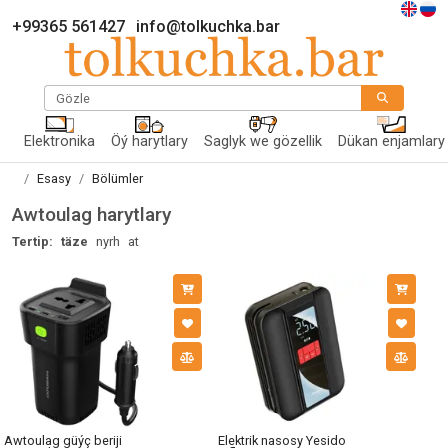
+99365 561427
info@tolkuchka.bar
Gözle
Elektronika
Öý harytlary
Saglyk we gözellik
Dükan enjamlary
Esasy
Bölümler
Awtoulag harytlary
Tertip:
täze
nyrh
at
Awtoulag güýç beriji
Elektrik nasosy Yesido