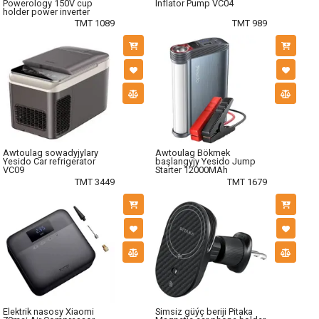
Powerology 150V cup
Inflator Pump VC04
holder power inverter
TMT 1089
TMT 989
Awtoulag sowadyjylary
Awtoulag Bökmek
Yesido Car refrigerator
başlangyjy Yesido Jump
VC09
Starter 12000MAh
TMT 3449
TMT 1679
Elektrik nasosy Xiaomi
Simsiz güýç beriji Pitaka