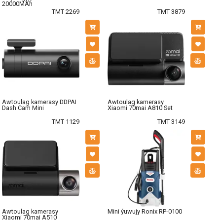
20000MAh
TMT 2269
TMT 3879
Awtoulag kamerasy DDPAI
Awtoulag kamerasy
Dash Cam Mini
Xiaomi 70mai A810 Set
TMT 1129
TMT 3149
Awtoulag kamerasy
Mini ýuwujy Ronix RP-0100
Xiaomi 70mai A510