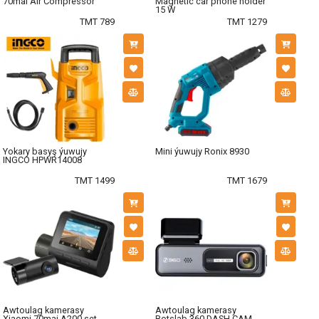
70mai Air Compressor
Magnetic car phone holder
15 W
TMT 789
TMT 1279
Yokary basyş ýuwujy
Mini ýuwujy Ronix 8930
INGCO HPWR14008
TMT 1499
TMT 1679
Awtoulag kamerasy
Awtoulag kamerasy
Xiaomi 70mai A200 set
Botslab 360 DASH CAM