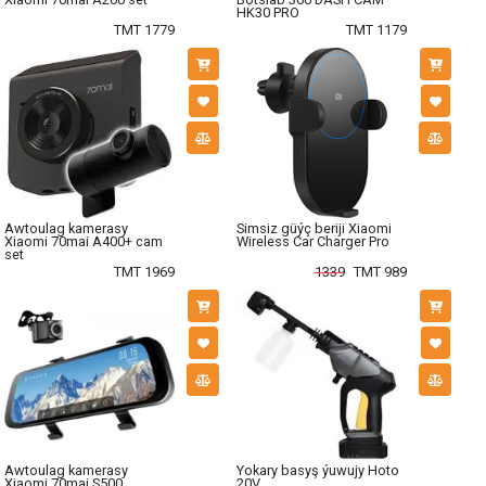
HK30 PRO
TMT 1779
TMT 1179
Awtoulag kamerasy
Simsiz güýç beriji Xiaomi
Xiaomi 70mai A400+ cam
Wireless Car Charger Pro
set
TMT 1969
1339
TMT 989
Awtoulag kamerasy
Yokary basyş ýuwujy Hoto
Xiaomi 70mai S500
20V