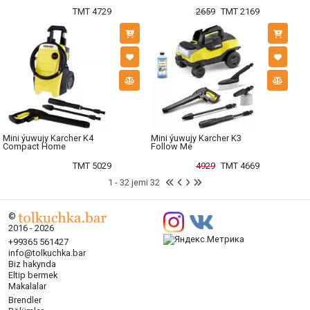
TMT 4729
2659
TMT 2169
Mini ýuwujy Karcher K4
Mini ýuwujy Karcher K3
Compact Home
Follow Me
TMT 5029
4929
TMT 4669
1 - 32 jemi 32
©
2016 - 2026
+99365 561427
info@tolkuchka.bar
Biz hakynda
Eltip bermek
Makalalar
Brendler