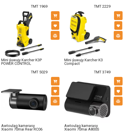
TMT 1969
TMT 2229
Mini ýuwujy Karcher K3P
Mini ýuwujy Karcher K3
POWER CONTROL
Compact
TMT 5029
TMT 3749
Awtoulag kamerasy
Awtoulag kamerasy
Xiaomi 70mai Rear RC06
Xiaomi 70mai A800S