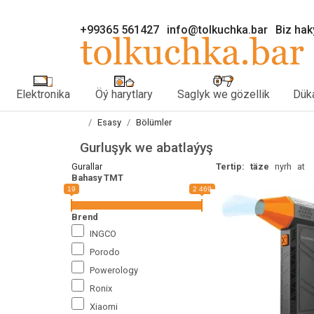
+99365 561427
info@tolkuchka.bar
Biz ha
Elektronika
Öý harytlary
Saglyk we gözellik
Düka
Esasy
Bölümler
Gurluşyk we abatlaýyş
Gurallar
Tertip:
täze
nyrh
at
Bahasy TMT
19
2 469
Brend
INGCO
Porodo
Powerology
Ronix
Xiaomi