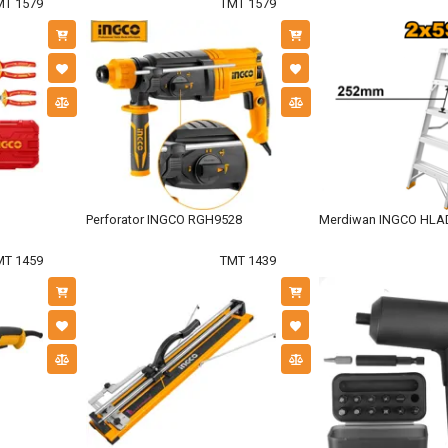
MT 1579
TMT 1579
Perforator INGCO RGH9528
Merdiwan INGCO HLA
MT 1459
TMT 1439