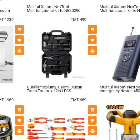
Multitul Xiaomi NexTool
Multitul Xiaomi NexTo
acuum
Multifunctional knife NE20096
Multifunctional knife 
MT 1239
TMT 499
Gurallar toplumy Xiaomi Jiuxun
Multitul Xiaomi Nextoo
Tools Toolbox 12in1 PCS
emergency device 45
MT 1969
TMT 689