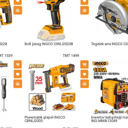
0228
Bolt ýarag INGCO CIWLI20208
Tegelek arra INGCO C
MT 1539
TMT 1499
Pnewmatik ştapel INGCO
Inwertor kebşirleýji 
CBNLI2005
ING-MMA13049