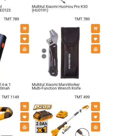
ol
Multitul Xiaomi HuoHou Pro K30
NE0123
(HU0191)
TMT 789
TMT 789
l 6 в 1
Multitul Xiaomi MarsWorker
00mah
Multi-Function Wrench Knife
TMT 1149
TMT 499