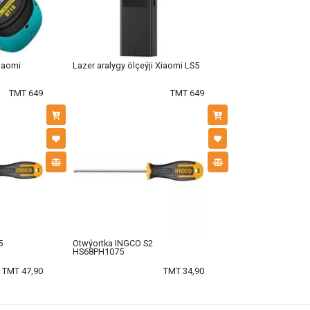
Xiaomi
Lazer aralygy ölçeýji Xiaomi LS5
TMT 649
TMT 649
5
Otwýortka INGCO S2
HS68PH1075
TMT 47,90
TMT 34,90