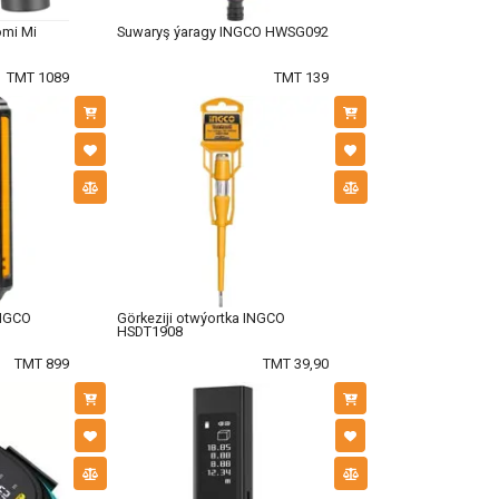
omi Mi
Suwaryş ýaragy INGCO HWSG092
TMT 1089
TMT 139
INGCO
Görkeziji otwýortka INGCO
HSDT1908
TMT 899
TMT 39,90