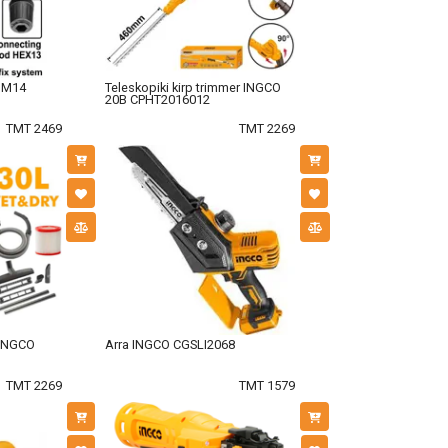
O М14
Teleskopiki kirp trimmer INGCO
20В CPHT2016012
TMT 2469
TMT 2269
 INGCO
Arra INGCO CGSLI2068
TMT 2269
TMT 1579