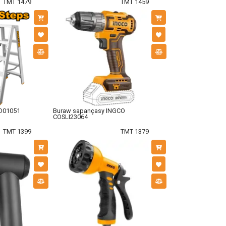
TMT 1479
TMT 1459
D01051
Buraw sapançasy INGCO
COSLI23064
TMT 1399
TMT 1379