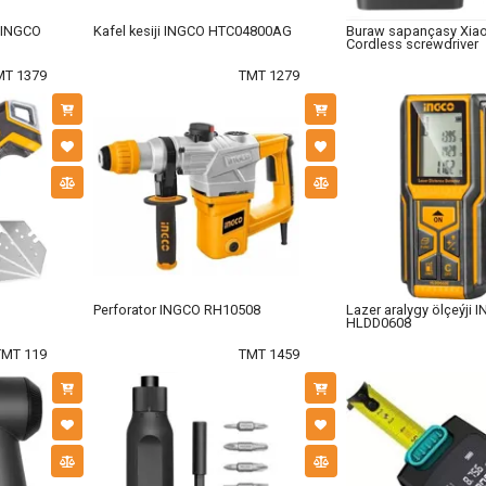
n INGCO
Kafel kesiji INGCO HTC04800AG
Buraw sapançasy Xia
Сordless screwdriver
MT 1379
TMT 1279
Perforator INGCO RH10508
Lazer aralygy ölçeýji 
HLDD0608
TMT 119
TMT 1459