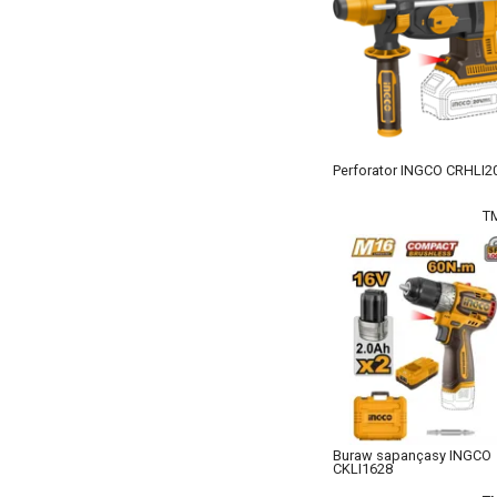
Perforator INGCO CRHLI2
T
Buraw sapançasy INGCO
CKLI1628