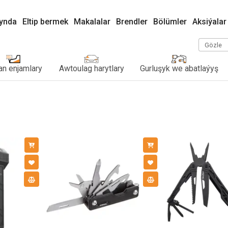
kynda
Eltip bermek
Makalalar
Brendler
Bölümler
Aksiýalar
Gözle
n enjamlary
Awtoulag harytlary
Gurluşyk we abatlaýyş