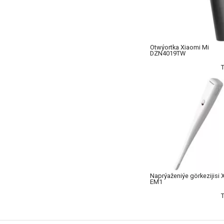
Otwýortka Xiaomi Mi
DZN4019TW
Naprýaženiýe görkezijisi 
EM1