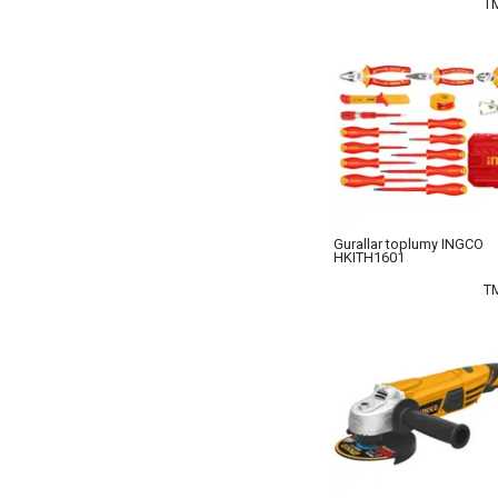
T
Gurallar toplumy INGCO
HKITH1601
T