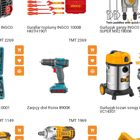
n INGCO
Gurallar toplumy INGCO 1000В
Gurluşyk garyjy INGC
HKITH1901
SUPER MX218008
MT 2269
TMT 2369
S-0001
Zarpçy drel Ronix 8900K
Gurluşyk tozan sorujy
VC14301
MT 1149
TMT 1969