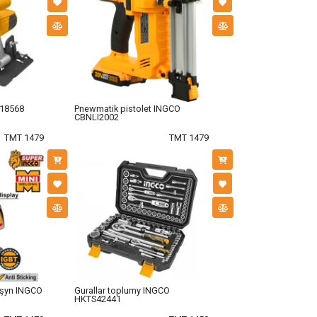
S18568
Pnewmatik pistolet INGCO
CBNLI2002
TMT 1479
TMT 1479
maşyn INGCO
Gurallar toplumy INGCO
HKTS42441