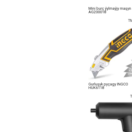
Mini burç ýylmaýjy maşy
AG200018
T
Gurluşyk pyçagy INGCO
HUK6118