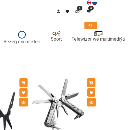
0
0
Sport
Telewizor we multimediýa
Bezeg ösümlikleri