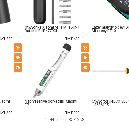
Otwýortka Xiaomi Mijia Mi 16-in-1
Lazer aralygy ölçeýji 
Ratchet BHR4779GL
Mileseey DT10
TMT 889
TMT 439
Xiaomi
Naprýaženiýe görkezijisi Xiaomi
Otwýortka INGCO SL6.
EP-1
HS686125
TMT 299
TMT 299
1 - 44 jemi 44