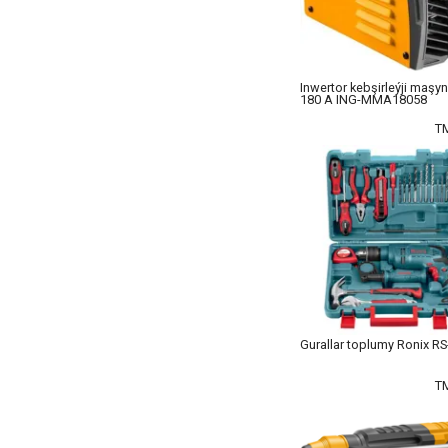
Inwertor kebşirleýji maşy
180 А ING-MMA18058
T
Gurallar toplumy Ronix R
T