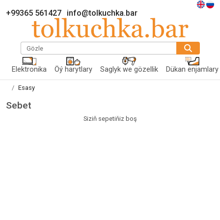
+99365 561427
info@tolkuchka.bar
Gözle
Elektronika
Öý harytlary
Saglyk we gözellik
Dükan enjamlary
Esasy
Sebet
Siziň sepetiňiz boş