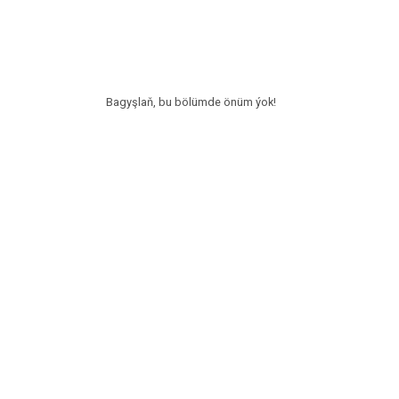
Bagyşlaň, bu bölümde önüm ýok!