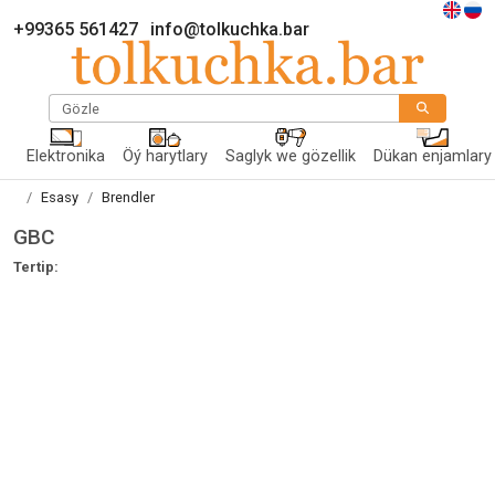
+99365 561427
info@tolkuchka.bar
Gözle
Elektronika
Öý harytlary
Saglyk we gözellik
Dükan enjamlary
Esasy
Brendler
GBC
Tertip: