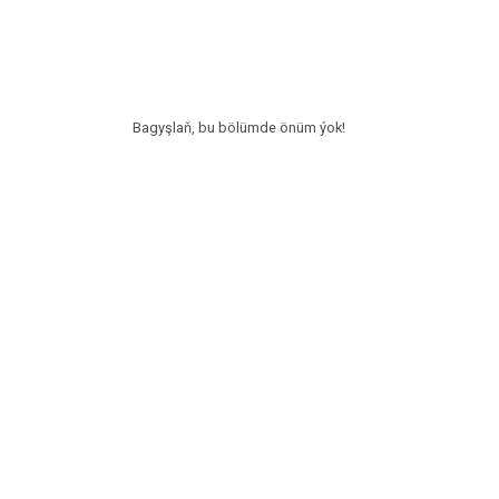
Bagyşlaň, bu bölümde önüm ýok!