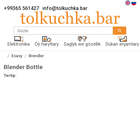
+99365 561427
info@tolkuchka.bar
Gözle
Elektronika
Öý harytlary
Saglyk we gözellik
Dükan enjamlary
Esasy
Brendler
Blender Bottle
Tertip: