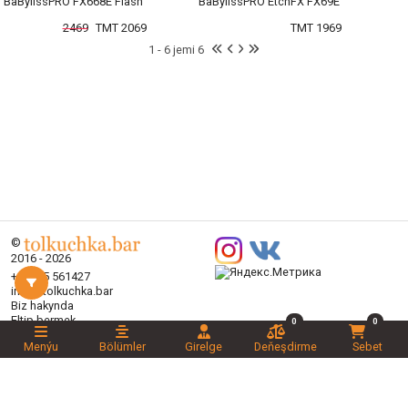
BaBylissPRO FX668E Flash
BaBylissPRO EtchFX FX69E
2469
TMT 2069
TMT 1969
1 - 6 jemi 6
©
2016 - 2026
+99365 561427
info@tolkuchka.bar
Biz hakynda
Eltip bermek
0
0
Makalalar
Menýu
Bölümler
Girelge
Deňeşdirme
Sebet
Brendler
Bölümler
Aksiýalar
Halanlaryňyz