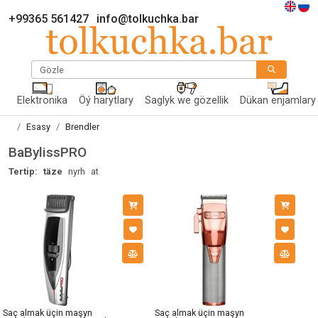
+99365 561427
info@tolkuchka.bar
Gözle
Elektronika
Öý harytlary
Saglyk we gözellik
Dükan enjamlary
Esasy
Brendler
BaBylissPRO
Tertip:
täze
nyrh
at
Saç almak üçin maşyn
Saç almak üçin maşyn