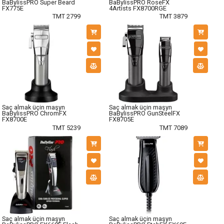
BaBylissPRO Super Beard
BaBylissPRO RoseFX
FX775E
4Artists FX8700RGE
TMT 2799
TMT 3879
Saç almak üçin maşyn
Saç almak üçin maşyn
BaBylissPRO ChromFX
BaBylissPRO GunSteelFX
FX8700E
FX8705E
TMT 5239
TMT 7089
Saç almak üçin maşyn
Saç almak üçin maşyn