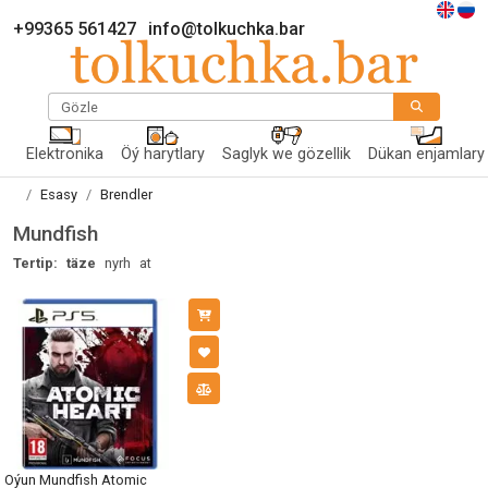
+99365 561427
info@tolkuchka.bar
Gözle
Elektronika
Öý harytlary
Saglyk we gözellik
Dükan enjamlary
Esasy
Brendler
Mundfish
Tertip:
täze
nyrh
at
Oýun Mundfish Atomic