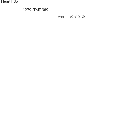
Heart PS5
1279
TMT 989
1 - 1 jemi 1