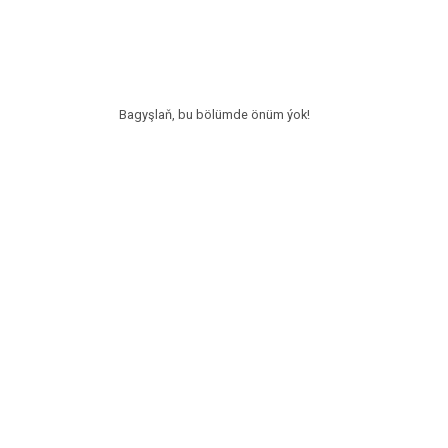
Bagyşlaň, bu bölümde önüm ýok!