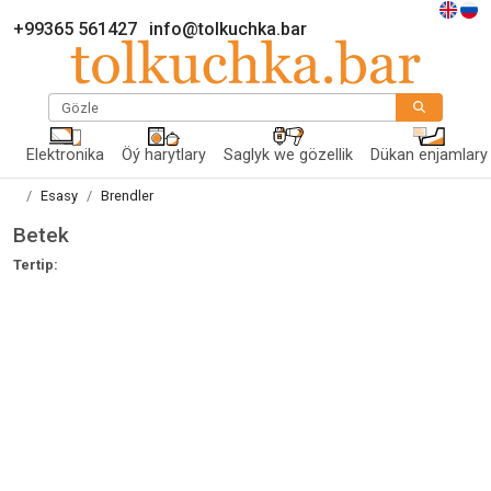
+99365 561427
info@tolkuchka.bar
Gözle
Elektronika
Öý harytlary
Saglyk we gözellik
Dükan enjamlary
Esasy
Brendler
Betek
Tertip: