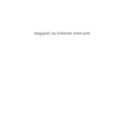
Bagyşlaň, bu bölümde önüm ýok!