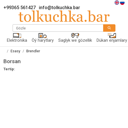
+99365 561427
info@tolkuchka.bar
Gözle
Elektronika
Öý harytlary
Saglyk we gözellik
Dükan enjamlary
Esasy
Brendler
Borsan
Tertip: