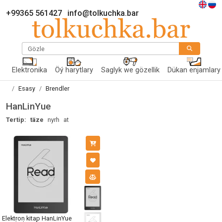
+99365 561427
info@tolkuchka.bar
Gözle
Elektronika
Öý harytlary
Saglyk we gözellik
Dükan enjamlary
Esasy
Brendler
HanLinYue
Tertip:
täze
nyrh
at
Elektron kitap HanLinYue