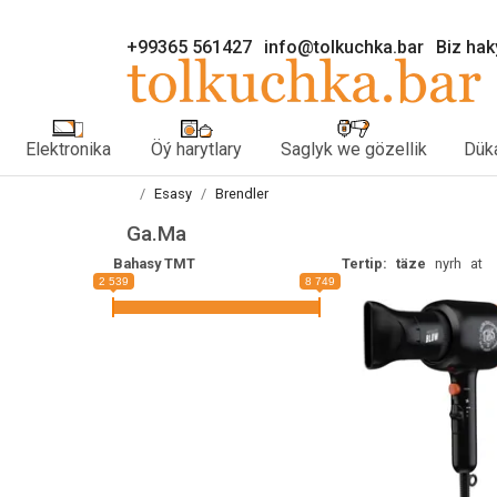
+99365 561427
info@tolkuchka.bar
Biz ha
Elektronika
Öý harytlary
Saglyk we gözellik
Düka
Esasy
Brendler
Ga.Ma
Bahasy TMT
Tertip:
täze
nyrh
at
2 539
8 749