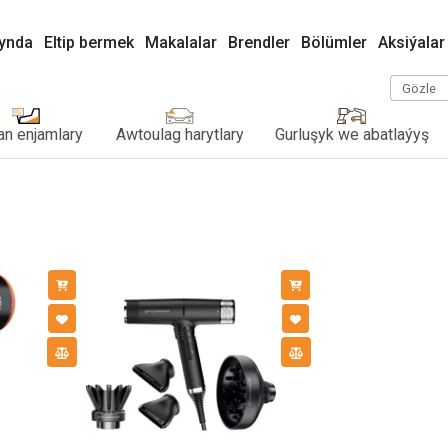
kynda
Eltip bermek
Makalalar
Brendler
Bölümler
Aksiýalar
Gözle
n enjamlary
Awtoulag harytlary
Gurluşyk we abatlaýyş