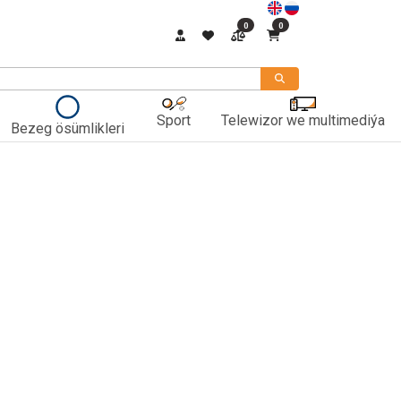
0
0
Sport
Telewizor we multimediýa
Bezeg ösümlikleri