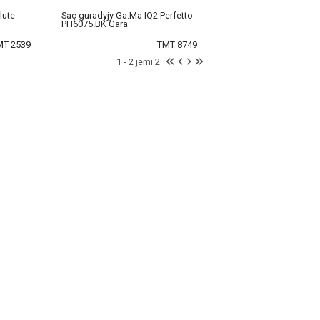
lute
Saç guradyjy Ga.Ma IQ2 Perfetto
PH6075.BK Gara
MT 2539
TMT 8749
1 - 2 jemi 2