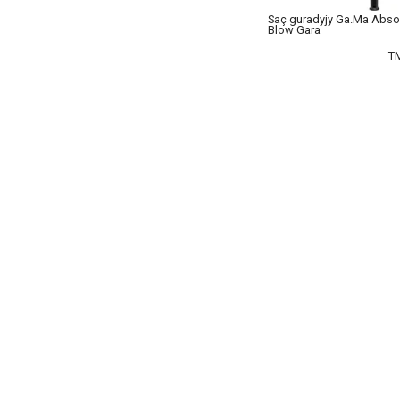
Saç guradyjy Ga.Ma Abso
Blow Gara
T