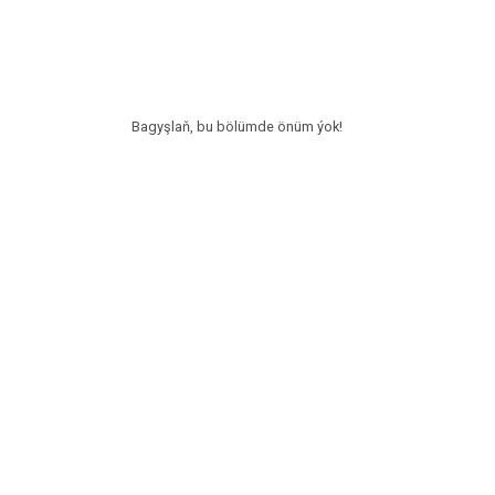
Bagyşlaň, bu bölümde önüm ýok!