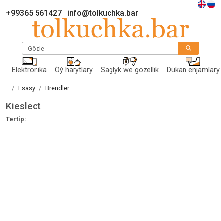
+99365 561427
info@tolkuchka.bar
Gözle
Elektronika
Öý harytlary
Saglyk we gözellik
Dükan enjamlary
Esasy
Brendler
Kieslect
Tertip: