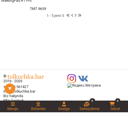
WalkingPad R1 Pro
TMT 9659
1 - 5 jemi 5
©
2016 - 2026
+99365 561427
info@tolkuchka.bar
Biz hakynda
Eltip bermek
0
0
Makalalar
Menýu
Bölümler
Girelge
Deňeşdirme
Sebet
Brendler
Bölümler
Aksiýalar
Halanlaryňyz