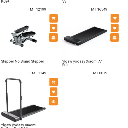
K09+
V3
TMT 12199
TMT 16549
Stepper No Brand Stepper
Ylgaw ýodasy Xiaomi A1
Pro
TMT 1149
TMT 8079
Ylgaw ýodasy Xiaomi