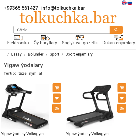
+99365 561427
info@tolkuchka.bar
Gözle
Elektronika
Öý harytlary
Saglyk we gözellik
Dükan enjamlary
Esasy
Bölümler
Sport
Sport enjamlary
Ylgaw ýodalary
Tertip:
täze
nyrh
at
Ylgaw ýodasy Volksgym
Ylgaw ýodasy Volksgym