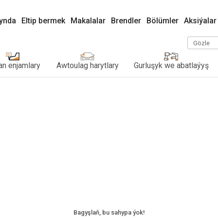
kynda
Eltip bermek
Makalalar
Brendler
Bölümler
Aksiýalar
Gözle
n enjamlary
Awtoulag harytlary
Gurluşyk we abatlaýyş
Bagyşlaň, bu sahypa ýok!