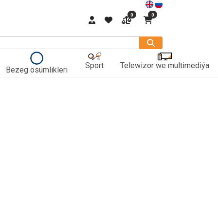
0
0
Sport
Telewizor we multimediýa
Bezeg ösümlikleri