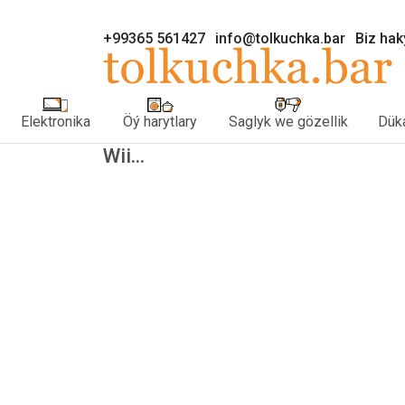
+99365 561427
info@tolkuchka.bar
Biz ha
Elektronika
Öý harytlary
Saglyk we gözellik
Düka
Wii...