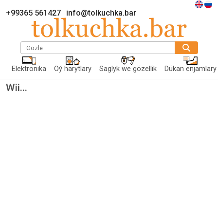
+99365 561427
info@tolkuchka.bar
Gözle
Elektronika
Öý harytlary
Saglyk we gözellik
Dükan enjamlary
Wii...