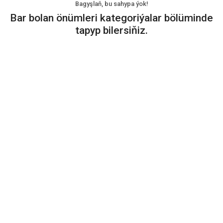
Bagyşlaň, bu sahypa ýok!
Bar bolan önümleri kategoriýalar bölüminde
tapyp bilersiňiz.