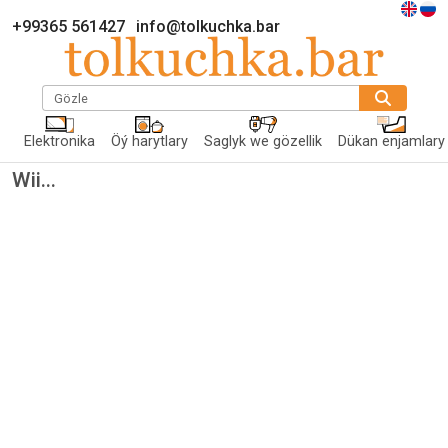
+99365 561427
info@tolkuchka.bar
Gözle
Elektronika
Öý harytlary
Saglyk we gözellik
Dükan enjamlary
Wii...