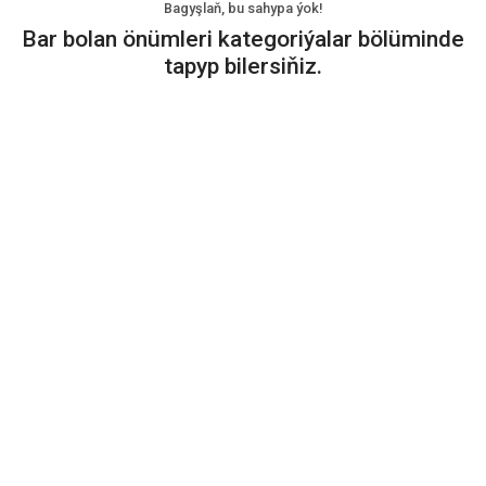
Bagyşlaň, bu sahypa ýok!
Bar bolan önümleri kategoriýalar bölüminde
tapyp bilersiňiz.