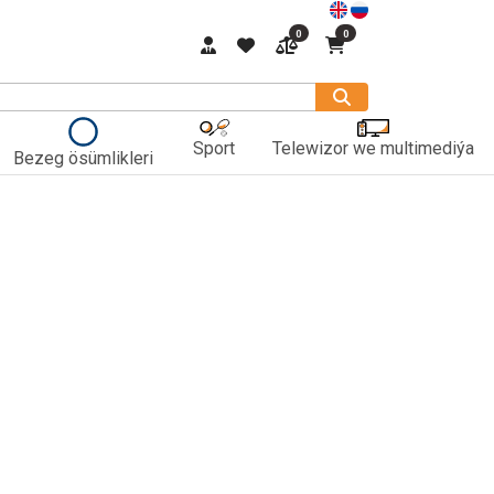
0
0
Sport
Telewizor we multimediýa
Bezeg ösümlikleri