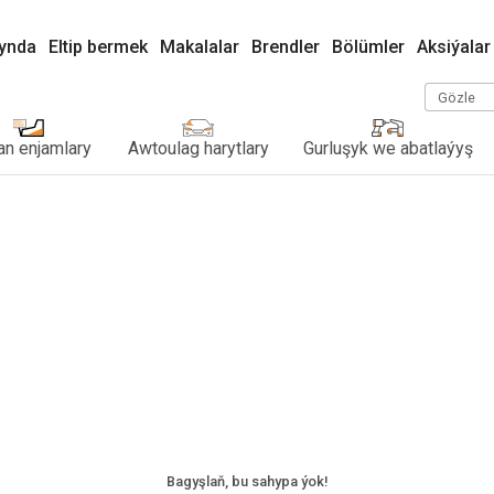
kynda
Eltip bermek
Makalalar
Brendler
Bölümler
Aksiýalar
Gözle
n enjamlary
Awtoulag harytlary
Gurluşyk we abatlaýyş
Bagyşlaň, bu sahypa ýok!