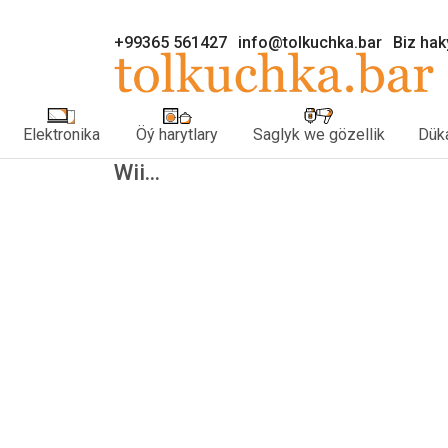
+99365 561427
info@tolkuchka.bar
Biz ha
Elektronika
Öý harytlary
Saglyk we gözellik
Düka
Wii...