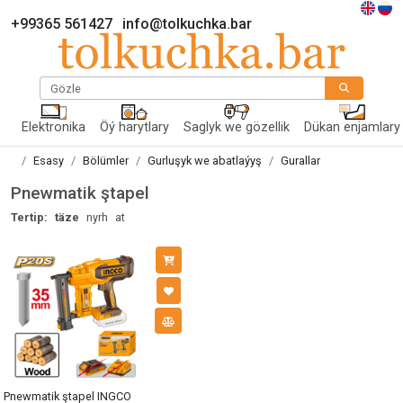
+99365 561427
info@tolkuchka.bar
Gözle
Elektronika
Öý harytlary
Saglyk we gözellik
Dükan enjamlary
Esasy
Bölümler
Gurluşyk we abatlaýyş
Gurallar
Pnewmatik ştapel
Tertip:
täze
nyrh
at
Pnewmatik ştapel INGCO