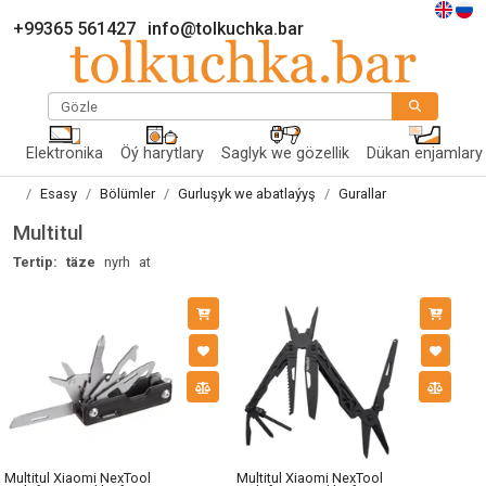
+99365 561427
info@tolkuchka.bar
Gözle
Elektronika
Öý harytlary
Saglyk we gözellik
Dükan enjamlary
Esasy
Bölümler
Gurluşyk we abatlaýyş
Gurallar
Multitul
Tertip:
täze
nyrh
at
Multitul Xiaomi NexTool
Multitul Xiaomi NexTool