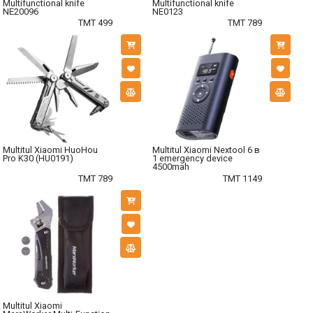
Multifunctional knife
Multifunctional knife
NE20096
NE0123
TMT 499
TMT 789
Multitul Xiaomi HuoHou
Multitul Xiaomi Nextool 6 в
Pro K30 (HU0191)
1 emergency device
4500mah
TMT 789
TMT 1149
Multitul Xiaomi