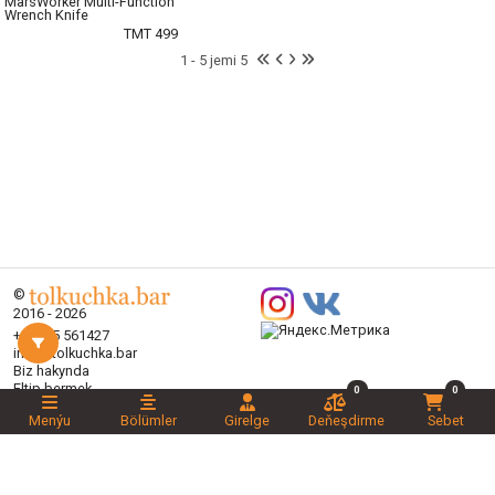
MarsWorker Multi-Function
Wrench Knife
TMT 499
1 - 5 jemi 5
©
2016 - 2026
+99365 561427
info@tolkuchka.bar
Biz hakynda
Eltip bermek
0
0
Makalalar
Menýu
Bölümler
Girelge
Deňeşdirme
Sebet
Brendler
Bölümler
Aksiýalar
Halanlaryňyz