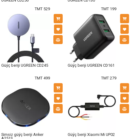
UGREEN CD256
UGREEN CD130
TMT 529
TMT 199
Güýç beriji UGREEN CD245
Güýç beriji UGREEN CD161
TMT 499
TMT 279
Simsiz güýç beriji Anker
Güýç beriji Xiaomi Mi UP02
A2513