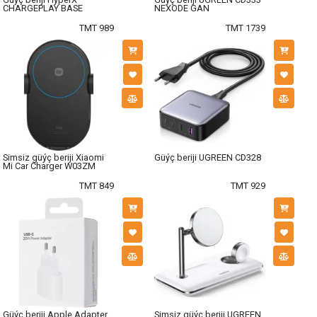
CHARGEPLAY BASE
NEXODE GAN
TMT 989
TMT 1739
Simsiz güýç beriji Xiaomi
Güýç beriji UGREEN CD328
Mi Car Charger W03ZM
TMT 849
TMT 929
Güýç beriji Apple Adapter
Simsiz güýç beriji UGREEN