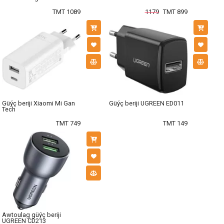
TMT 1089
1179
TMT 899
Güýç beriji Xiaomi Mi Gan
Güýç beriji UGREEN ED011
Tech
TMT 749
TMT 149
Awtoulag güýç beriji
UGREEN CD213