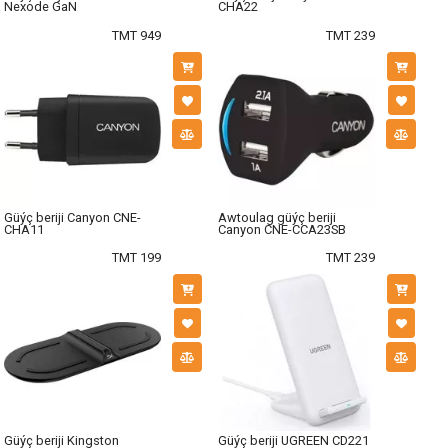
Nexode GaN
CHA22
TMT 949
TMT 239
Güýç beriji Canyon CNE-
Awtoulag güýç beriji
CHA11
Canyon CNE-CCA23SB
TMT 199
TMT 239
Güýç beriji Kingston
Güýç beriji UGREEN CD221