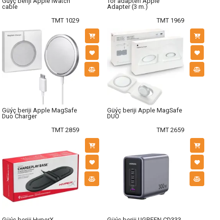
Güýç beriji Apple Iwatch
Tor adapteri Apple
cable
Adapter (3 m.)
TMT 1029
TMT 1969
Güýç beriji Apple MagSafe
Güýç beriji Apple MagSafe
Duo Charger
DUO
TMT 2859
TMT 2659
Güýç beriji HyperX
Güýç beriji UGREEN CD333