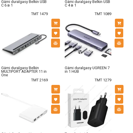
Gämi duralgasy Belkin USB
Gämi duralgasy Belkin USB
C 6 в 1
C 4 в 1
TMT 1479
TMT 1089
Gämi duralgasy Belkin
Gämi duralgasy UGREEN 7
MULTIPORT ADAPTER 11 in
in 1 HUB
One
TMT 2169
TMT 1279