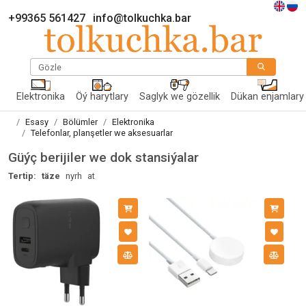
+99365 561427
info@tolkuchka.bar
Gözle
Elektronika
Öý harytlary
Saglyk we gözellik
Dükan enjamlary
Esasy
Bölümler
Elektronika
Telefonlar, planşetler we aksesuarlar
Güýç berijiler we dok stansiýalar
Tertip:
täze
nyrh
at