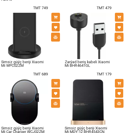
TMT 749
TMT 479
Simsiz güýç beriji Xiaomi
Zarýad beriş kabeli Xiaomi
Mi WPC02ZM
Mi BHR4641GL
TMT 689
TMT 179
Simsiz güýç beriji Xiaomi
Simsiz güýç beriji Xiaomi
Mi Car Charger WCJ02ZM
Mi MDY-12 BHR4543CN