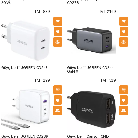
20 Wt
CD278
TMT 889
TMT 2169
Güýç beriji UGREEN CD243
Güýç beriji UGREEN CD244
GaN X
TMT 299
TMT 529
Güýç beriji UGREEN CD289
Güýç beriji Canyon CNE-