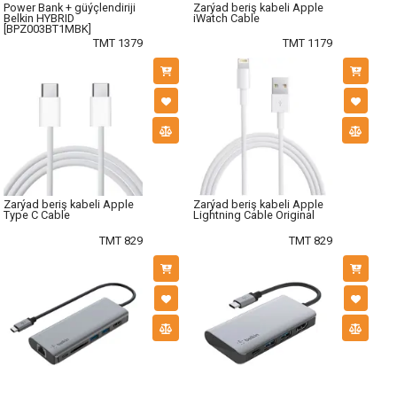
Power Bank + güýçlendiriji
Zarýad beriş kabeli Apple
Belkin HYBRID
iWatch Cable
[BPZ003BT1MBK]
TMT 1379
TMT 1179
Zarýad beriş kabeli Apple
Zarýad beriş kabeli Apple
Type C Cable
Lightning Cable Original
TMT 829
TMT 829