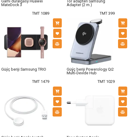
Gämi duralgasy Huawei
Tor adapteri Samsung
MateDoсk 3
Adapter (2 m.)
TMT 1089
TMT 399
Güýç beriji Samsung TRIO
Güýç beriji Powerology Qi2
Multi-Devide Hub
TMT 1479
TMT 1029