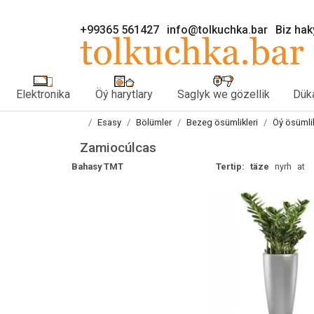
+99365 561427
info@tolkuchka.bar
Biz ha
Elektronika
Öý harytlary
Saglyk we gözellik
Düka
Esasy
Bölümler
Bezeg ösümlikleri
Öý ösümlik
Zamiocúlcas
Bahasy TMT
Tertip:
täze
nyrh
at