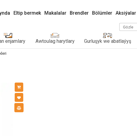
kynda
Eltip bermek
Makalalar
Brendler
Bölümler
Aksiýalar
Gözle
n enjamlary
Awtoulag harytlary
Gurluşyk we abatlaýyş
leri