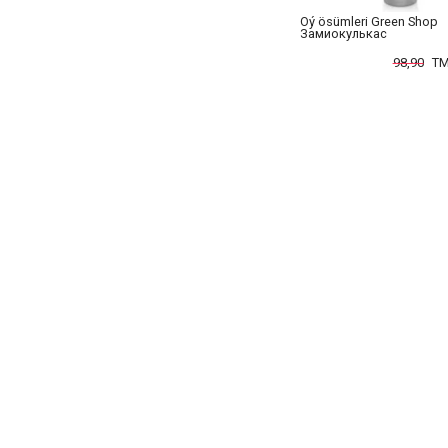
Öý ösümleri Green Shop
Замиокулькас
98,90
TM