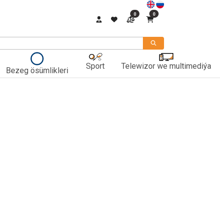
0
0
Sport
Telewizor we multimediýa
Bezeg ösümlikleri