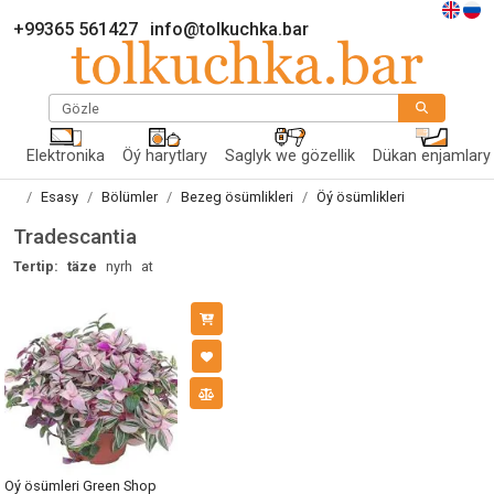
+99365 561427
info@tolkuchka.bar
Gözle
Elektronika
Öý harytlary
Saglyk we gözellik
Dükan enjamlary
Esasy
Bölümler
Bezeg ösümlikleri
Öý ösümlikleri
Tradescantia
Tertip:
täze
nyrh
at
Öý ösümleri Green Shop