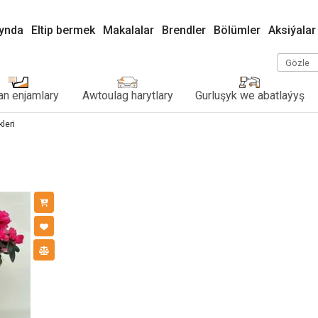
kynda
Eltip bermek
Makalalar
Brendler
Bölümler
Aksiýalar
Gözle
n enjamlary
Awtoulag harytlary
Gurluşyk we abatlaýyş
leri