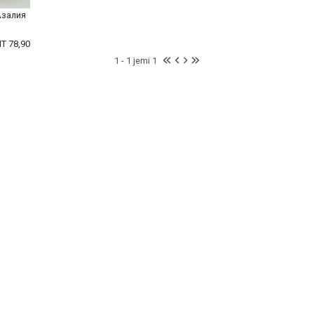
Азалия
T 78,90
1 - 1 jemi 1