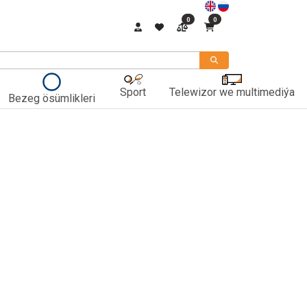
0
0
Sport
Telewizor we multimediýa
Bezeg ösümlikleri