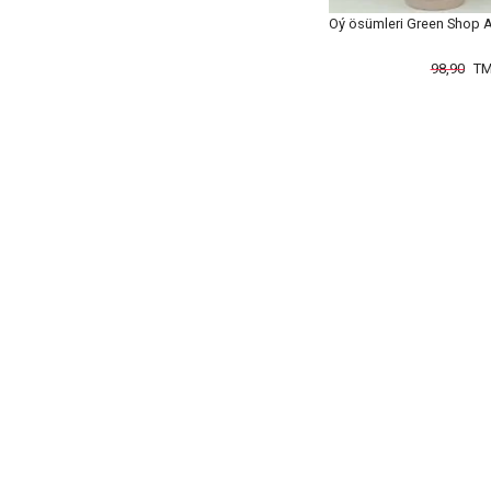
Öý ösümleri Green Shop 
98,90
TM