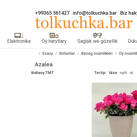
+99365 561427
info@tolkuchka.bar
Biz ha
Elektronika
Öý harytlary
Saglyk we gözellik
Düka
Esasy
Bölümler
Bezeg ösümlikleri
Öý ösümlik
Azalea
Bahasy TMT
Tertip:
täze
nyrh
at