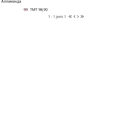
Алламанда
99
TMT 98,90
1 - 1 jemi 1