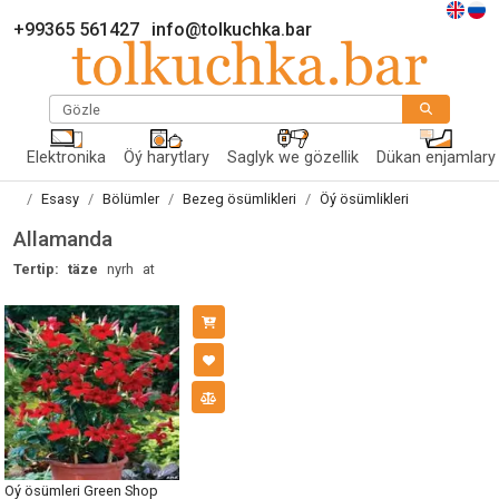
+99365 561427
info@tolkuchka.bar
Gözle
Elektronika
Öý harytlary
Saglyk we gözellik
Dükan enjamlary
Esasy
Bölümler
Bezeg ösümlikleri
Öý ösümlikleri
Allamanda
Tertip:
täze
nyrh
at
Öý ösümleri Green Shop