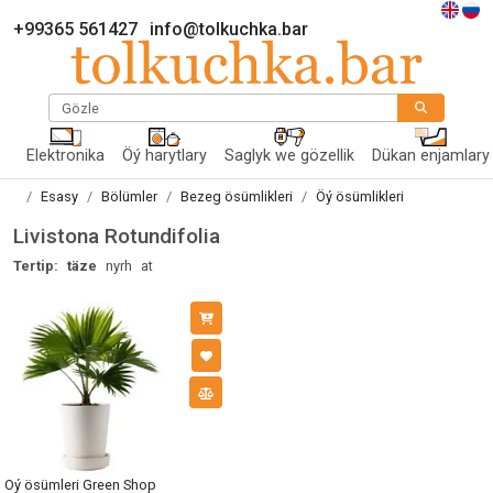
+99365 561427
info@tolkuchka.bar
Gözle
Elektronika
Öý harytlary
Saglyk we gözellik
Dükan enjamlary
Esasy
Bölümler
Bezeg ösümlikleri
Öý ösümlikleri
Livistona Rotundifolia
Tertip:
täze
nyrh
at
Öý ösümleri Green Shop