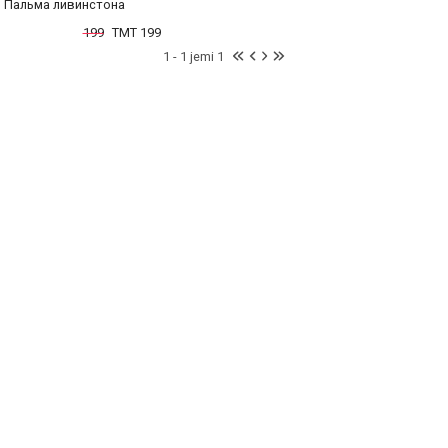
Пальма ливинстона
199
TMT 199
1 - 1 jemi 1