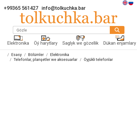
+99365 561427
info@tolkuchka.bar
Gözle
Elektronika
Öý harytlary
Saglyk we gözellik
Dükan enjamlary
Esasy
Bölümler
Elektronika
Telefonlar, planşetler we aksesuarlar
Öyjükli telefonlar