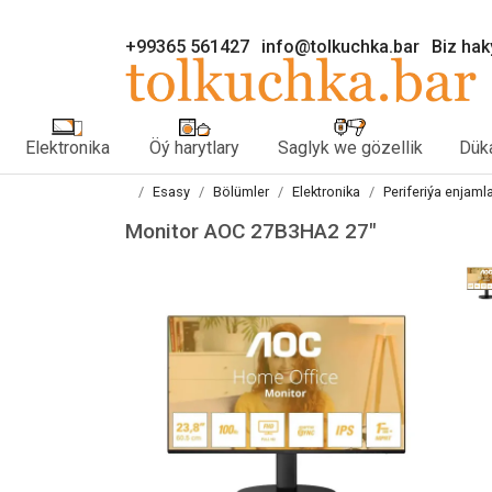
+99365 561427
info@tolkuchka.bar
Biz ha
Elektronika
Öý harytlary
Saglyk we gözellik
Düka
Esasy
Bölümler
Elektronika
Periferiýa enjaml
Monitor AOC 27B3HA2 27"