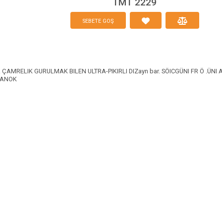
TMT 2229
SEBETE GOŞ
iň. ÇAMRELIK GURULMAK BILEN ULTRA-PIKIRLI DIZayn bar. SÖICGÜNI FR Ö 
OLANOK