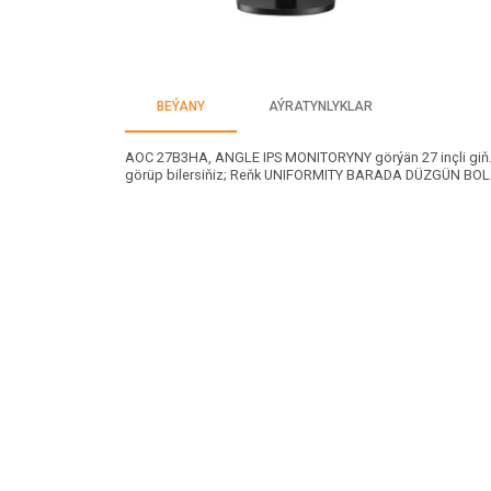
BEÝANY
AÝRATYNLYKLAR
AOC 27B3HA, ANGLE IPS MONITORYNY görýän 27 inçli g
görüp bilersiňiz; Reňk UNIFORMITY BARADA DÜZGÜN B