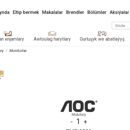
kynda
Eltip bermek
Makalalar
Brendler
Bölümler
Aksiýalar
Gözle
n enjamlary
Awtoulag harytlary
Gurluşyk we abatlaýyş
ary
Monitorlar
Mukdary
1
-
+