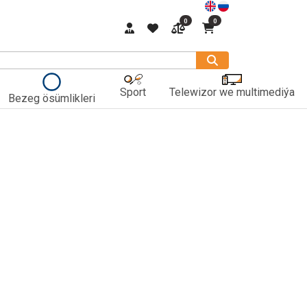
0
0
Sport
Telewizor we multimediýa
Bezeg ösümlikleri