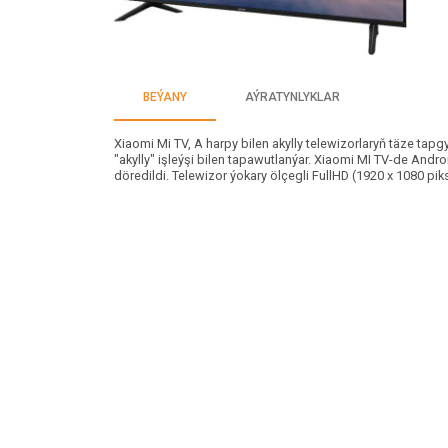
BEÝANY
AÝRATYNLYKLAR
Xiaomi Mi TV, A harpy bilen akylly telewizorlaryň täze tapg
"akylly" işleýşi bilen tapawutlanýar. Xiaomi MI TV-de Andr
döredildi. Telewizor ýokary ölçegli FullHD (1920 x 1080 pi