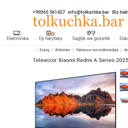
+99365 561427
info@tolkuchka.bar
Biz ha
Elektronika
Öý harytlary
Saglyk we gözellik
Düka
Esasy
Bölümler
Telewizor we multimediýa
Au
Telewizor Xiaomi Redmi A Series 2025