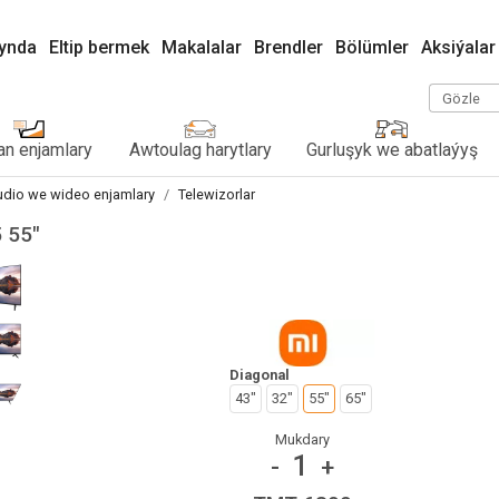
kynda
Eltip bermek
Makalalar
Brendler
Bölümler
Aksiýalar
Gözle
n enjamlary
Awtoulag harytlary
Gurluşyk we abatlaýyş
dio we wideo enjamlary
Telewizorlar
 55"
Diagonal
43"
32"
55"
65"
Mukdary
1
-
+