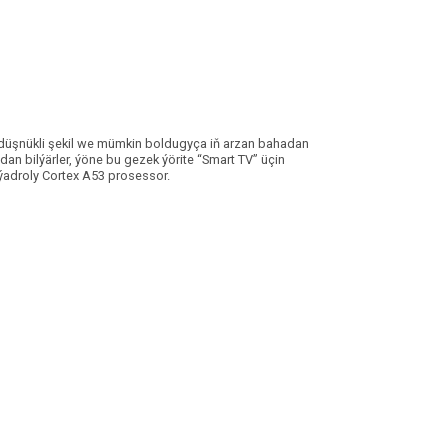
 we düşnükli şekil we mümkin boldugyça iň arzan bahadan
an bilýärler, ýöne bu gezek ýörite “Smart TV” üçin
 ýadroly Cortex A53 prosessor.