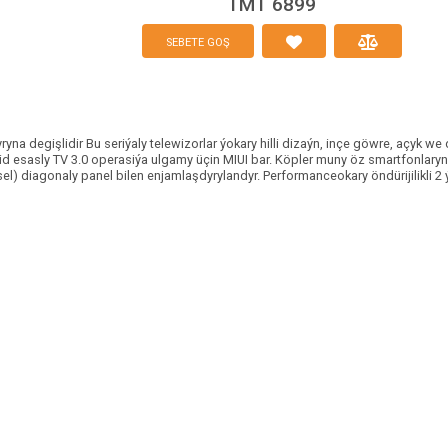
TMT 6899
SEBETE GOŞ
yryna degişlidir Bu seriýaly telewizorlar ýokary hilli dizaýn, inçe göwre, açyk
oid esasly TV 3.0 operasiýa ulgamy üçin MIUI bar. Köpler muny öz smartfonlarynd
ksel) diagonaly panel bilen enjamlaşdyrylandyr. Performanceokary öndürijilikli 2