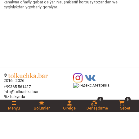
kanalyna oňaýly gabat gelýär. Nauşnikleriň korpusy tozandan we
çyglylykdan ygtybarly goralýar.
©
2016 - 2026
+99365 561427
info@tolkuchka.bar
Biz hakynda
0
0
Eltip bermek
Makalalar
Menýu
Bölümler
Girelge
Deňeşdirme
Sebet
Brendler
Bölümler
Aksiýalar
Halanlaryňyz
Täzelikler
Maslahatlylar