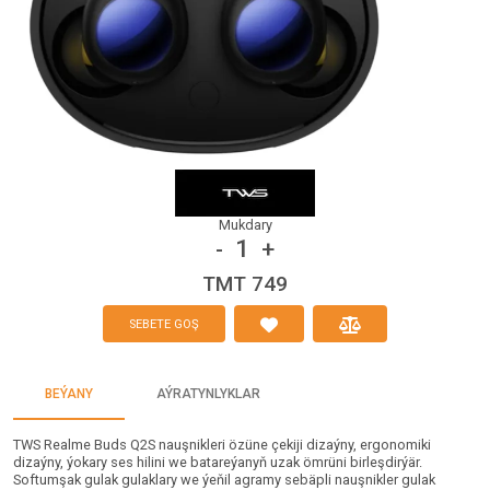
Mukdary
1
-
+
TMT 749
SEBETE GOŞ
BEÝANY
AÝRATYNLYKLAR
TWS Realme Buds Q2S nauşnikleri özüne çekiji dizaýny, ergonomiki
dizaýny, ýokary ses hilini we batareýanyň uzak ömrüni birleşdirýär.
Softumşak gulak gulaklary we ýeňil agramy sebäpli nauşnikler gulak