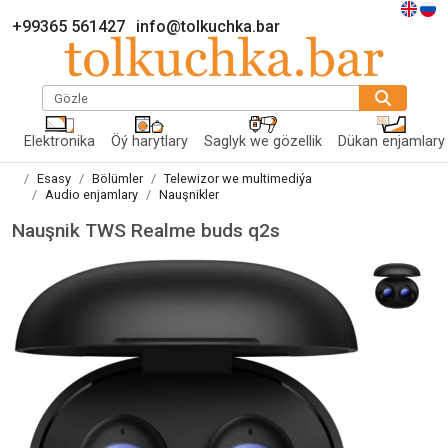
+99365 561427
info@tolkuchka.bar
Gözle
Elektronika
Öý harytlary
Saglyk we gözellik
Dükan enjamlary
Esasy
Bölümler
Telewizor we multimediýa
Audio enjamlary
Nauşnikler
Nauşnik TWS Realme buds q2s