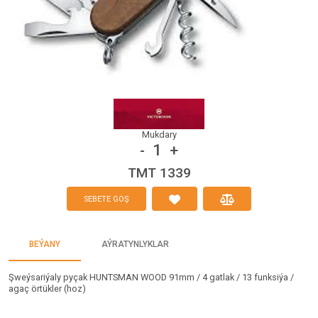
Mukdary
1
-
+
TMT 1339
SEBETE GOŞ
BEÝANY
AÝRATYNLYKLAR
Şweýsariýaly pyçak HUNTSMAN WOOD 91mm / 4 gatlak / 13 funksiýa /
agaç örtükler (hoz)