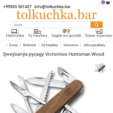
+99365 561427
info@tolkuchka.bar
Gözle
Elektronika
Öý harytlary
Saglyk we gözellik
Dükan enjamlary
Esasy
Bölümler
Öý harytlary
Victorinox
Jübü pyçaklary
Şweýsariýa pyçagy Victorinox Huntsman Wood