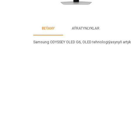
BEÝANY
AÝRATYNLYKLAR
Samsung ODYSSEY OLED G6, OLED tehnologiýasynyň artykmaçly