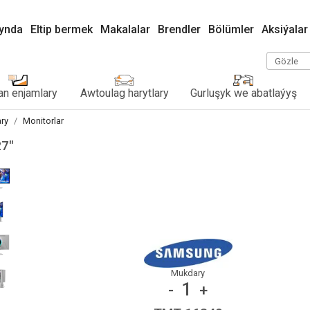
kynda
Eltip bermek
Makalalar
Brendler
Bölümler
Aksiýalar
Gözle
n enjamlary
Awtoulag harytlary
Gurluşyk we abatlaýyş
ary
Monitorlar
27"
Mukdary
1
-
+