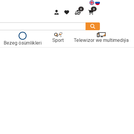
0
0
Sport
Telewizor we multimediýa
Bezeg ösümlikleri