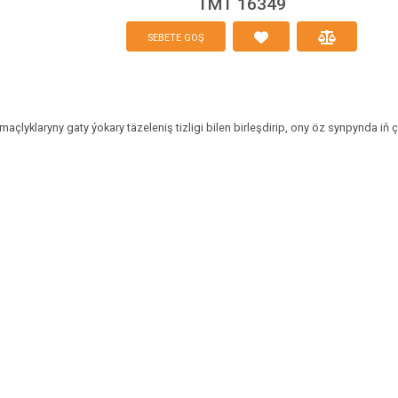
TMT 16349
SEBETE GOŞ
klaryny gaty ýokary täzeleniş tizligi bilen birleşdirip, ony öz synpynda iň ç