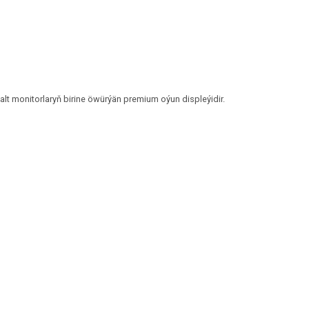
alt monitorlaryň birine öwürýän premium oýun displeýidir.