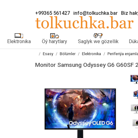
+99365 561427
info@tolkuchka.bar
Biz ha
Elektronika
Öý harytlary
Saglyk we gözellik
Düka
Esasy
Bölümler
Elektronika
Periferiýa enjaml
Monitor Samsung Odyssey G6 G60SF 