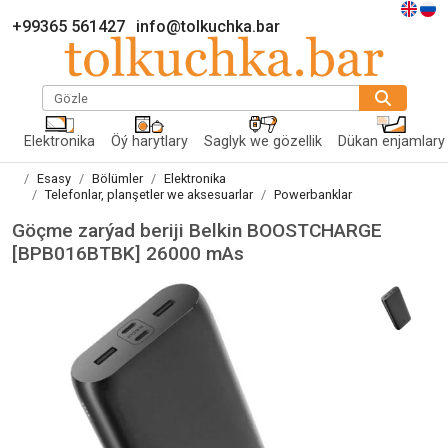
+99365 561427
info@tolkuchka.bar
Gözle
Elektronika
Öý harytlary
Saglyk we gözellik
Dükan enjamlary
Esasy
Bölümler
Elektronika
Telefonlar, planşetler we aksesuarlar
Powerbanklar
Göçme zarýad beriji Belkin BOOSTCHARGE
[BPB016BTBK] 26000 mAs