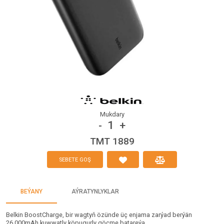
Mukdary
1
-
+
TMT 1889
SEBETE GOŞ
BEÝANY
AÝRATYNLYKLAR
Belkin BoostCharge, bir wagtyň özünde üç enjama zarýad berýän
26,000mAh kuwwatly köpugurly göçme batareýa.