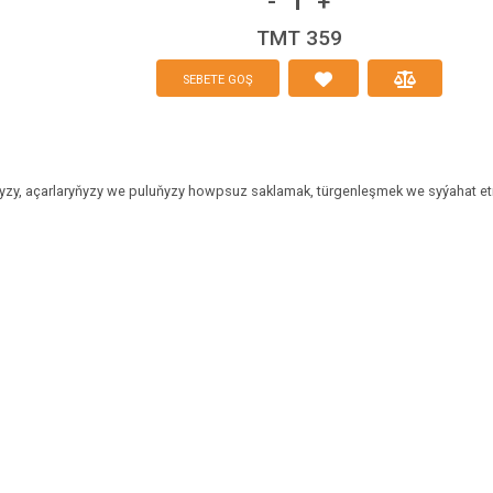
1
-
+
TMT 359
SEBETE GOŞ
yzy, açarlaryňyzy we puluňyzy howpsuz saklamak, türgenleşmek we syýahat et