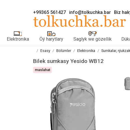
+99365 561427
info@tolkuchka.bar
Biz ha
Elektronika
Öý harytlary
Saglyk we gözellik
Düka
Esasy
Bölümler
Elektronika
Sumkalar, rýukza
Bilek sumkasy Yesido WB12
maslahat