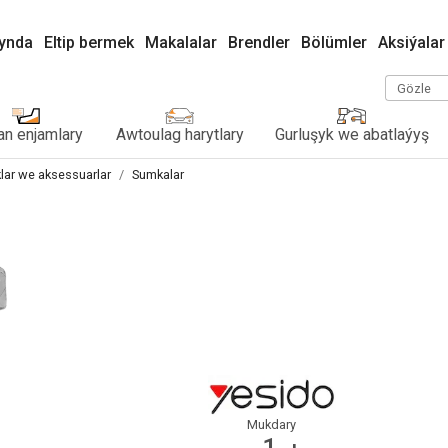
kynda
Eltip bermek
Makalalar
Brendler
Bölümler
Aksiýalar
Gözle
n enjamlary
Awtoulag harytlary
Gurluşyk we abatlaýyş
klar we aksessuarlar
Sumkalar
Mukdary