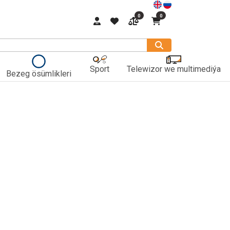
0
0
Sport
Telewizor we multimediýa
Bezeg ösümlikleri