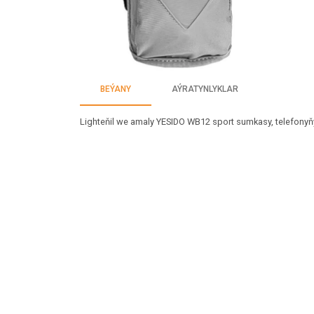
BEÝANY
AÝRATYNLYKLAR
Lighteňil we amaly YESIDO WB12 sport sumkasy, telefonyň