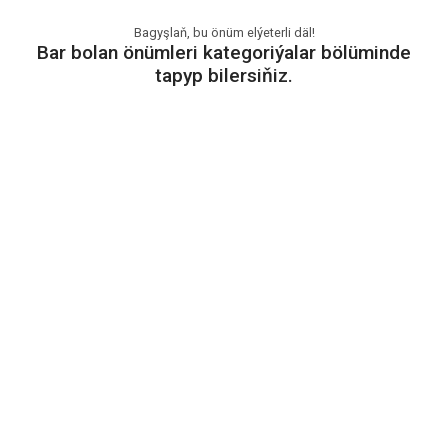
Bagyşlaň, bu önüm elýeterli däl!
Bar bolan önümleri kategoriýalar bölüminde
tapyp bilersiňiz.