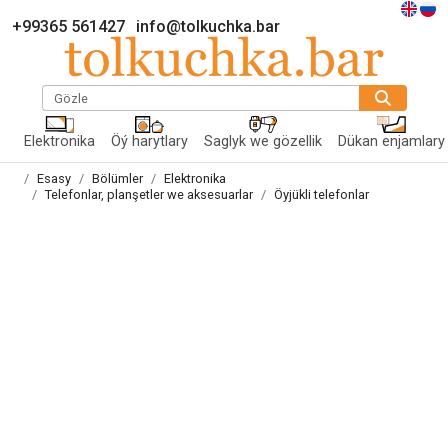
+99365 561427
info@tolkuchka.bar
Gözle
Elektronika
Öý harytlary
Saglyk we gözellik
Dükan enjamlary
Esasy
Bölümler
Elektronika
Telefonlar, planşetler we aksesuarlar
Öyjükli telefonlar