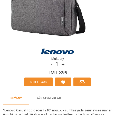
Mukdary
1
-
+
TMT 399
SEBETE GOŞ
BEÝANY
AÝRATYNLYKLAR
“Lenovo Casual Toploader T210” noutbuk sumkasynda zerur aksessuarlar
üçin birnäçe içerki jübüler we kitaplar we beýleki zatlar üçin giň esasy