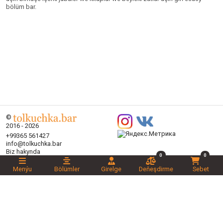
bölüm bar.
©
2016 - 2026
+99365 561427
info@tolkuchka.bar
Biz hakynda
0
0
Eltip bermek
Makalalar
Menýu
Bölümler
Girelge
Deňeşdirme
Sebet
Brendler
Bölümler
Aksiýalar
Halanlaryňyz
Täzelikler
Maslahatlylar