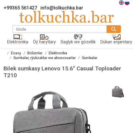
+99365 561427
info@tolkuchka.bar
Gözle
Elektronika
Öý harytlary
Saglyk we gözellik
Dükan enjamlary
Esasy
Bölümler
Elektronika
Sumkalar, rýukzaklar we aksessuarlar
Sumkalar
Bilek sumkasy Lenovo 15.6" Casual Toploader
T210