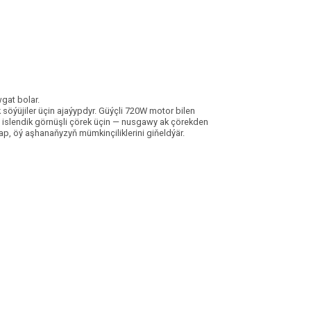
gat bolar.
 söýüjiler üçin ajaýypdyr. Güýçli 720W motor bilen
z islendik görnüşli çörek üçin — nusgawy ak çörekden
ap, öý aşhanaňyzyň mümkinçiliklerini giňeldýär.