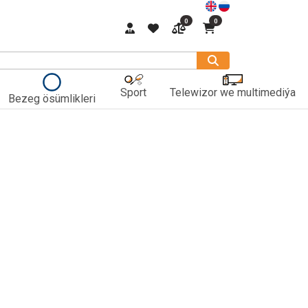
0
0
Sport
Telewizor we multimediýa
Bezeg ösümlikleri