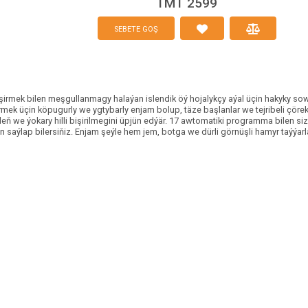
TMT 2599
SEBETE GOŞ
şirmek bilen meşgullanmagy halaýan islendik öý hojalykçy aýal üçin hakyky sow
rmek üçin köpugurly we ygtybarly enjam bolup, täze başlanlar we tejribeli çörek
 we ýokary hilli bişirilmegini üpjün edýär. 17 awtomatiki programma bilen si
n saýlap bilersiňiz. Enjam şeýle hem jem, botga we dürli görnüşli hamyr taýýarl