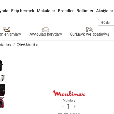
kynda
Eltip bermek
Makalalar
Brendler
Bölümler
Aksiýalar
Gözle
n enjamlary
Awtoulag harytlary
Gurluşyk we abatlaýyş
njamlary
Çörek bişirijiler
Mukdary
1
-
+