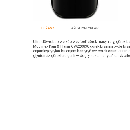
BEÝANY
AÝRATYNLYKLAR
Ultra döwrebap we köp wezipeli çörek maşynlary, çörek bi
Moulinex Pain & Plaisir OW220830 çörek bişirijisi öýde bişi
enjamlaşdyrylan bu enjam hamyryň we çörek önümleriniň deň
glýutensiz çöreklere çenli — dogry sazlamany aňsatlyk bile