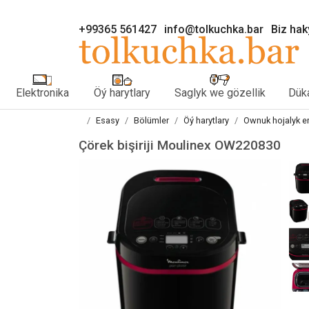
+99365 561427
info@tolkuchka.bar
Biz ha
Elektronika
Öý harytlary
Saglyk we gözellik
Düka
Esasy
Bölümler
Öý harytlary
Ownuk hojalyk e
Çörek bişiriji Moulinex OW220830